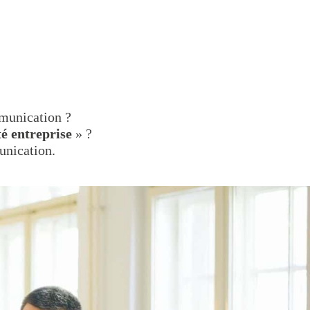
mmunication ?
té entreprise
» ?
unication.