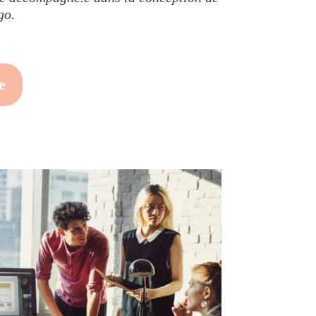
go.
e