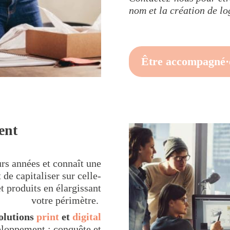
nom et la création de lo
Être accompagné·
ent
urs années et connaît une
de capitaliser sur celle-
t produits en élargissant
votre périmètre.
olutions
print
et
digital
eloppement : conquête et